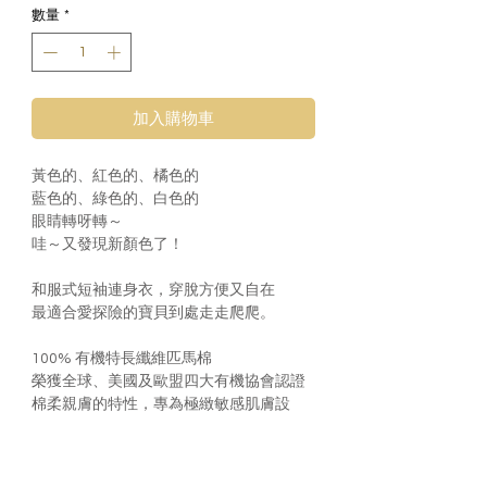
數量
*
加入購物車
黃色的、紅色的、橘色的
藍色的、綠色的、白色的
眼睛轉呀轉～
哇～又發現新顏色了！
和服式短袖連身衣，穿脫方便又自在
最適合愛探險的寶貝到處走走爬爬。
100% 有機特長纖維匹馬棉
榮獲全球、美國及歐盟四大有機協會認證
棉柔親膚的特性，專為極緻敏感肌膚設
計。